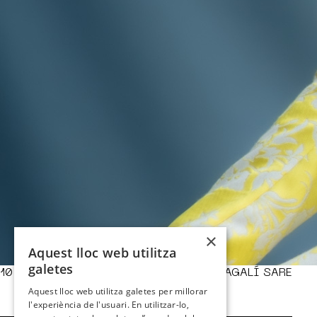
×
Aquest lloc web utilitza
galetes
10 Juliol - Pati dels Tarongers, Lloret
MAGALÍ SARE
Aquest lloc web utilitza galetes per millorar
l'experiència de l'usuari. En utilitzar-lo,